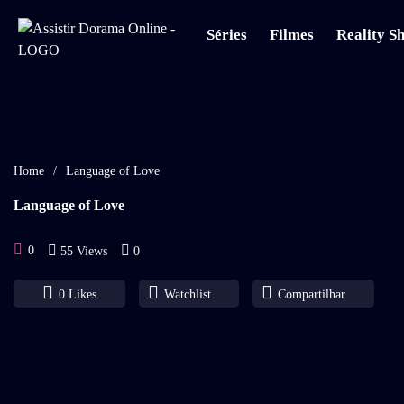
Séries
Filmes
Reality S
Home
/
Language of Love
Language of Love
0
55 Views
0
0
Likes
Watchlist
Compartilhar