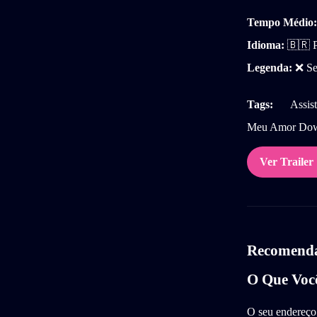
Tempo Médio:
Idioma:
🇧🇷 P
Legenda:
❌ Se
Tags:
Assist
Meu Amor Down
Ver Trailer
Recomendad
O Que Voc
O seu endereço 