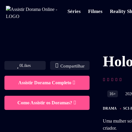
Séries
Filmes
Reality S
Hol
0
Likes
Compartilhar
Assistir Dorama Completo
16+
202
Como Assistir os Doramas?
DRAMA
SCI-
Uma mulher sol
criador.