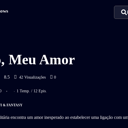
hows
o, Meu Amor
8.5
42 Visualizações
0
0
1 Temp. / 12 Epis.
FI & FANTASY
itária encontra um amor inesperado ao estabelecer uma ligação com u