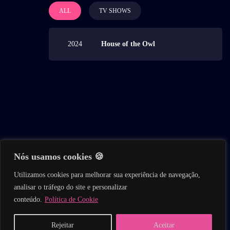
ALL
TV SHOWS
2024
House of the Owl
Nós usamos cookies 🍪
Utilizamos cookies para melhorar sua experiência de navegação,
Política de Privacidade
Termos de Uso
Sobre Nós
analisar o tráfego do site e personalizar
Contato
Política de Cookie
Transparência
conteúdo.
Política de Cookie
Home
Buscar
Séries
Filmes
Reality
Rejeitar
Aceitar
Copyright © 2025 AssistirDoramaOnline.com