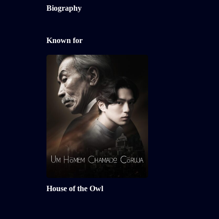
Biography
Known for
House of the 
2024
45 min/Epis
No auge de sua carreira e 
poderes, o maior facilitad
Japão, que orientou polític
empresários eminentes dur
maiores escândalos da naç
descobre que consertar a p
família é mais difícil que 
um país. (Trailer legendad
episódios estão dublados)
Add to My Li
House of the Owl