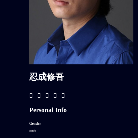
忍成修吾
Personal Info
Gender
male