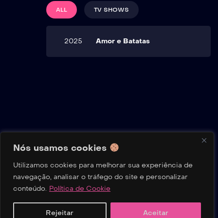
ALL
TV SHOWS
2025
Amor e Batatas
Nós usamos cookies
Utilizamos cookies para melhorar sua experiência de
Política de Privacidade
Termos de Uso
Sobre Nós
navegação, analisar o tráfego do site e personalizar
Contato
Política de Cookie
Transparência
conteúdo.
Política de Cookie
Home
Buscar
Séries
Filmes
Reality
Rejeitar
Aceitar
Copyright © 2025 AssistirDoramaOnline.com