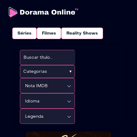
Séries
Filmes
Reality Shows
Categorias
▾
Nota IMDB
Idioma
Legenda