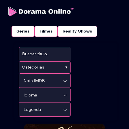
Séries
Filmes
Reality Shows
Categorias
▾
Nota IMDB
Idioma
Legenda