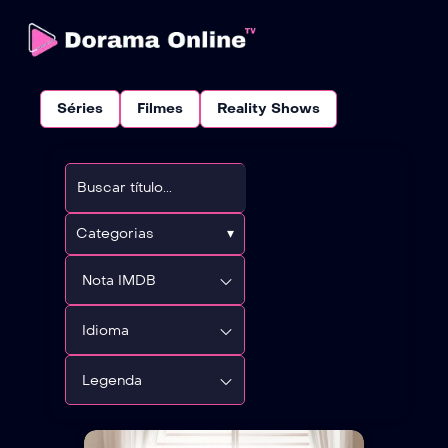
Séries
Filmes
Reality Shows
Categorias
▾
Nota IMDB
Idioma
Legenda