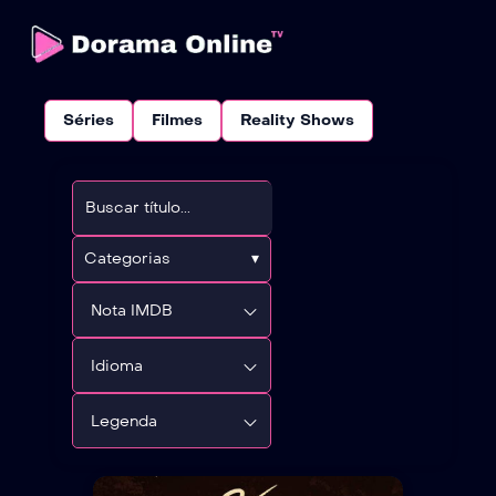
Séries
Filmes
Reality Shows
Categorias
▾
Nota IMDB
Idioma
Legenda