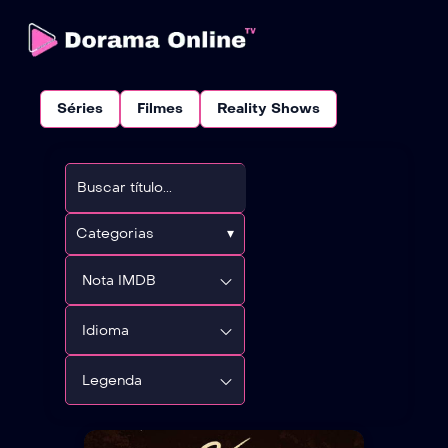
Séries
Filmes
Reality Shows
Categorias
▾
Nota IMDB
Idioma
Legenda