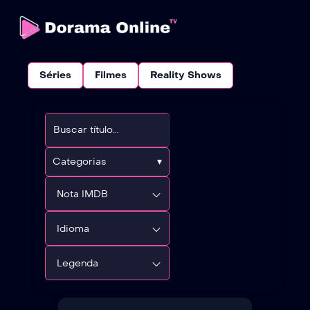
Séries
Filmes
Reality Shows
Categorias
▾
Nota IMDB
Idioma
Legenda