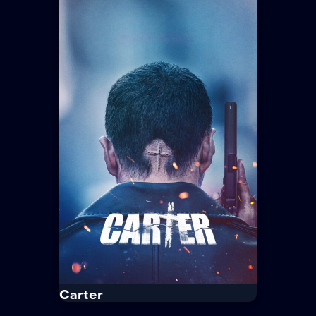
Carter