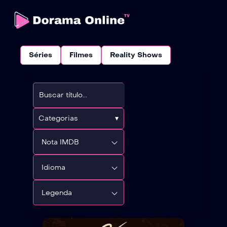
Séries
Filmes
Reality Shows
Categorias
▾
Nota IMDB
Idioma
Legenda