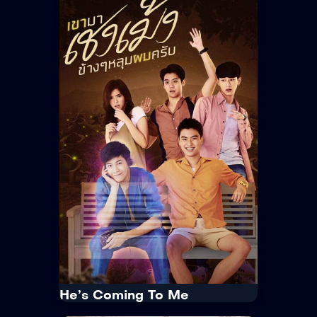
He’s Coming To Me