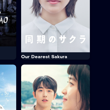
Our Dearest Sakura
IMDb
7.3
Our Dearest Sakura
· 2019
· 1 Temp. / 10 Epis.
th Ads
Drama · Romance
Sakura cresceu em uma ilha remota.
Ela tem um sonho, que é construir
brou