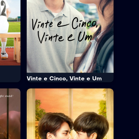
uma ponte para a sua ilha. Na...
çoada.
ilha
Tempo Médio:
60 min/Episódio
Idioma:
Japonês
Legenda:
Português
Trailer
Ver Mais
Vinte e Cinco, Vinte e Um
IMDb
8.5
Vinte e Cinco, Vinte e
Um
.
Netflix
Netflix Standard with Ads
ama
· 2022
· 1 Temp. / 16 Epis.
12+
e