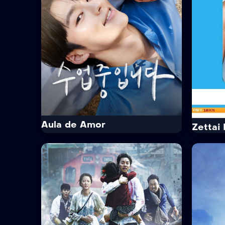
de vários mal-entendidos.
Orient
Conhecido como o...
vinda 
ouvido,
Tempo Médio:
35 min/Episódio
Idioma:
Chinês
Tempo
Legenda:
Português
Idioma
Legend
Trailer
Ver Mais
Tr
Aula de Amor
Zettai 
IMDb
7.1
IMDb
Aula de Amor
Zett
· 2022
· 3 Temp. / 32 Epis.
·
10+
14+
Drama
Coméd
A trama retrata um drama juvenil
Conta a