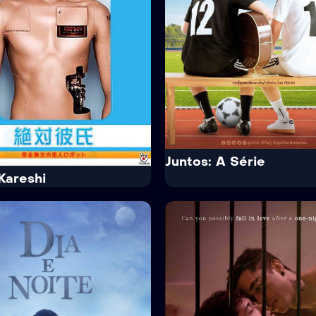
ado por uma voz misteriosa
um tabu religioso e foi amaldi
de um dispositivo em seu
Agora, ela precisa proteger a f
 ele parte em...
das consequências...
 Médio:
2h 12m
Tempo Médio:
1h 51m
:
Português
Idioma:
Português
a:
Sem Legenda
Legenda:
Sem Legenda
ailer
Ver Mais
Trailer
Ver Mais
Juntos: A Série
Kareshi
6.8
IMDb
7.8
ai Kareshi
Juntos: A Série
 2008
· 1 Temp. / 11 Epis.
· 2020
· 1 Temp. / 13 Epis
18+
ia
Boys Love · Comédia · Dr
 história de Riko Izawa, uma
Tine é um estudante e líder d