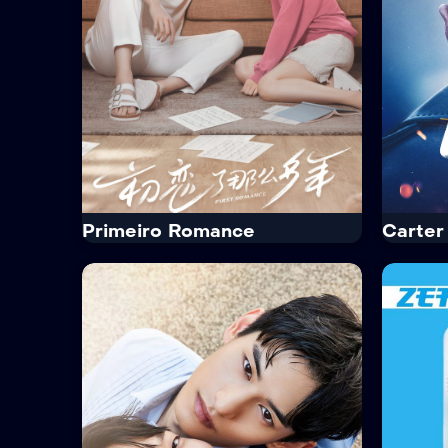
Primeiro Romance
Carter
IMDb
7.4
IMDb
Primeiro Romance
Cart
· 2020
· 1 Temp. / 24 Epis.
Netfli
Comédia · Drama
·
18+
Ação ·
O romance entre a peculiar Xiong
Yifan e o pianista Yan Ke que decorre
Um ho