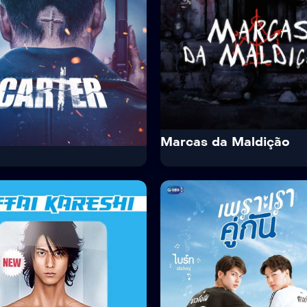
Marcas da Maldição
6.0
IMDb
6.8
er
Marcas da Maldição
x
Netflix Standard with Ads
Netflix
Netflix Standard wi
 2022
· 2022
16+
 Crime · Thriller
Terror · Thriller
mem acorda sem memória.
Seis anos atrás, Li Ronan que