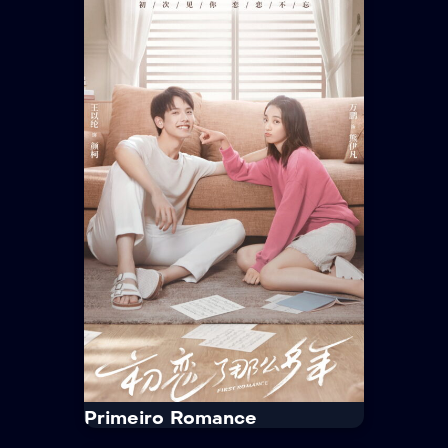
Primeiro Romance