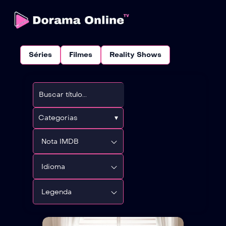
Séries
Filmes
Reality Shows
Categorias
▾
Nota IMDB
Idioma
Legenda