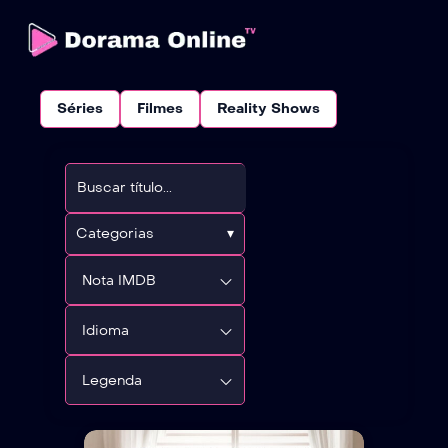
Séries
Filmes
Reality Shows
Categorias
▾
Nota IMDB
Idioma
Legenda