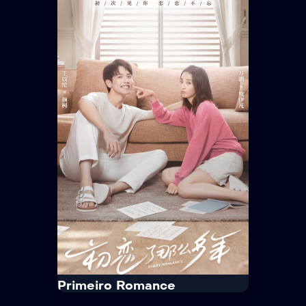
Primeiro Romance