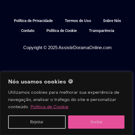
Política de Privacidade
Termos de Uso
Sobre Nós
Contato
Política de Cookie
Transparência
Copyright © 2025 AssistirDoramaOnline.com
Nós usamos cookies 🍪
Utilizamos cookies para melhorar sua experiência de
navegação, analisar o tráfego do site e personalizar
conteúdo.
Política de Cookie
Home
Buscar
Séries
Filmes
Reality
Rejeitar
Aceitar