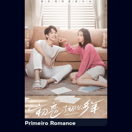
Primeiro Romance