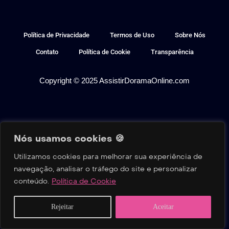
Política de Privacidade
Termos de Uso
Sobre Nós
Contato
Política de Cookie
Transparência
Copyright © 2025 AssistirDoramaOnline.com
Nós usamos cookies 🍪
Utilizamos cookies para melhorar sua experiência de
navegação, analisar o tráfego do site e personalizar
conteúdo.
Política de Cookie
Home
Buscar
Séries
Filmes
Reality
Rejeitar
Aceitar