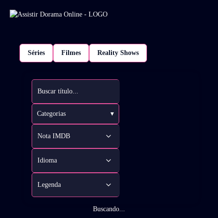
Séries
Filmes
Reality Shows
Categorias
▾
Buscando...