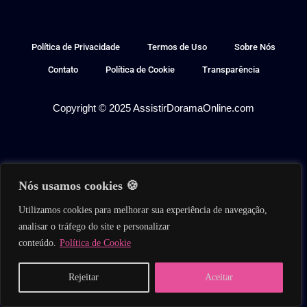
Política de Privacidade
Termos de Uso
Sobre Nós
Contato
Política de Cookie
Transparência
Copyright © 2025 AssistirDoramaOnline.com
Nós usamos cookies 🍪
Utilizamos cookies para melhorar sua experiência de navegação,
analisar o tráfego do site e personalizar
conteúdo.
Política de Cookie
Home
Buscar
Séries
Filmes
Reality
Rejeitar
Aceitar