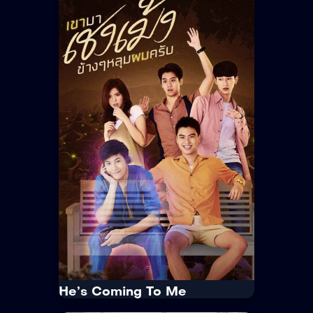
He’s Coming To Me