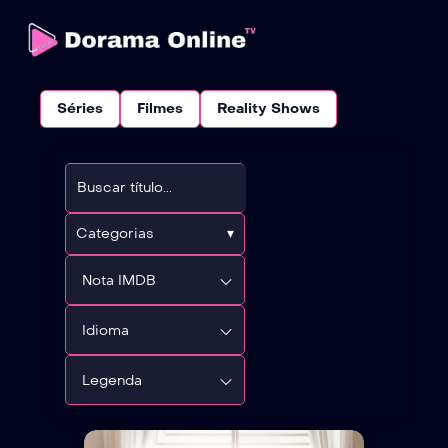
Séries
Filmes
Reality Shows
Categorias
▾
Nota IMDB
Idioma
Legenda