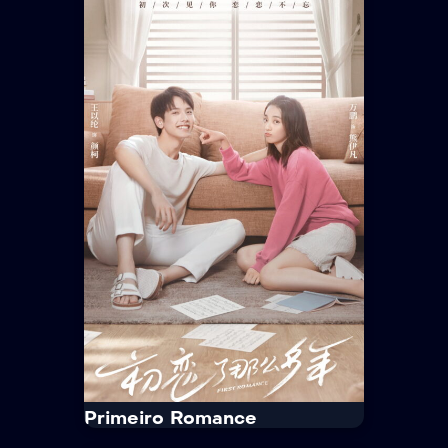
Primeiro Romance