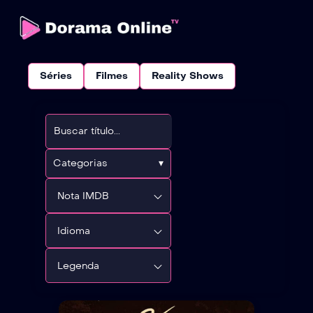
Séries
Filmes
Reality Shows
Categorias
▾
Nota IMDB
Idioma
Legenda