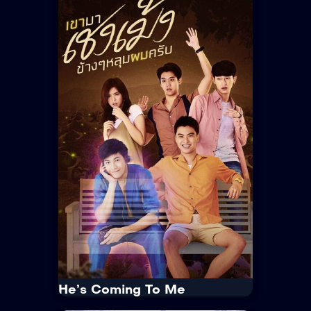
He’s Coming To Me