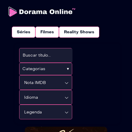
Séries
Filmes
Reality Shows
Categorias
▾
Nota IMDB
Idioma
Legenda