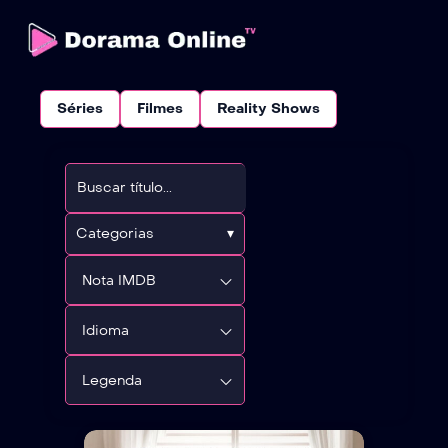
Séries
Filmes
Reality Shows
Categorias
▾
Nota IMDB
Idioma
Legenda