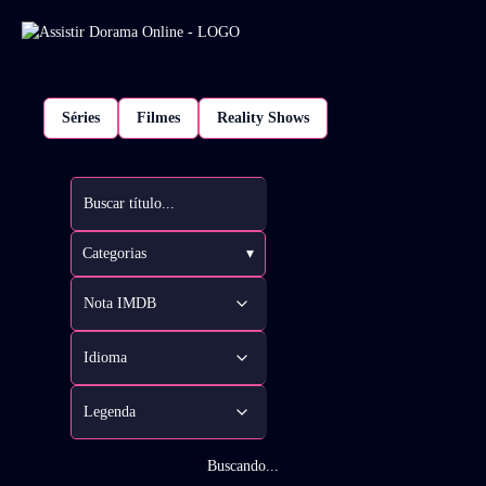
Séries
Filmes
Reality Shows
Categorias
▾
Buscando...