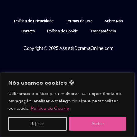
Política de Privacidade
Termos de Uso
Sobre Nós
Contato
Política de Cookie
Transparência
Copyright © 2025 AssistirDoramaOnline.com
Nós usamos cookies 🍪
Utilizamos cookies para melhorar sua experiência de
navegação, analisar o tráfego do site e personalizar
conteúdo.
Política de Cookie
Home
Buscar
Séries
Filmes
Reality
Rejeitar
Aceitar