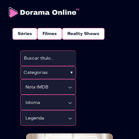
Séries
Filmes
Reality Shows
Categorias
▾
Nota IMDB
Idioma
Legenda