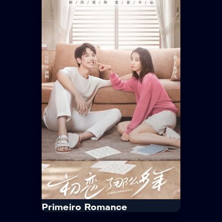
Primeiro Romance