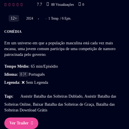
7.7
88 Visualizações
0
12+
2024
1 Temp. / 6 Epis.
COMÉDIA
Em um universo em que a população masculina está cada vez mais
escassa, uma jovem comum participa de uma competição de namoro
patrocinada pelo governo.
Tempo Médio:
65 min/Episódio
Idioma:
🇧🇷 Português
Legenda:
❌ Sem Legenda
Tags:
Assistir Batalha das Solteiras Dublado, Assistir Batalha das
Solteiras Online, Baixar Batalha das Solteiras de Graça, Batalha das
Solteiras Download Grátis
Ver Trailer