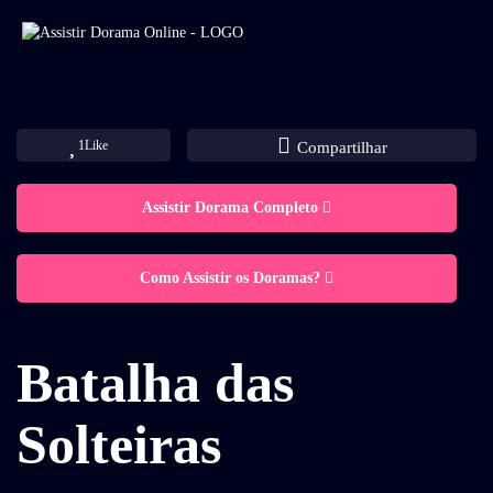
1
Like
Compartilhar
Assistir Dorama Completo
Como Assistir os Doramas?
Batalha das
Solteiras