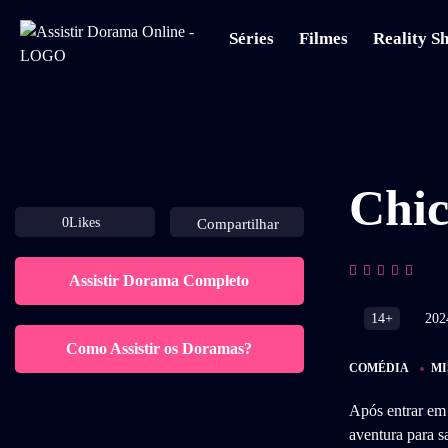
Séries
Filmes
Reality S
Chic
0
Likes
Compartilhar
Assistir Dorama Completo
14+
202
Como Assistir os Doramas?
COMÉDIA
MI
Após entrar em
aventura para sa