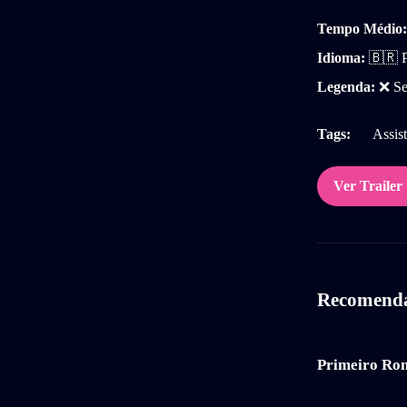
Tempo Médio:
Idioma:
🇧🇷 P
Legenda:
❌ Se
Tags:
Assist
Ver Trailer
Recomendad
Primeiro Ro