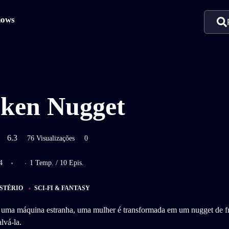
hows
ken Nugget
6.3
76 Visualizações
0
4
1 Temp. / 10 Epis.
STÉRIO
SCI-FI & FANTASY
 uma máquina estranha, uma mulher é transformada em um nugget de f
lvá-la.