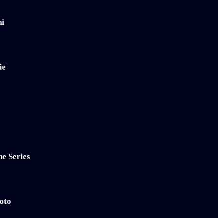
hi
ie
e Series
oto