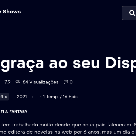
ty Shows
graça ao seu Dis
7.9
84 Visualizações
0
flix
2021
1 Temp. / 16 Epis.
-FI & FANTASY
tem trabalhado muito desde que seus pais faleceram. Su
mo editora de novelas na web por 6 anos, mas um dia el