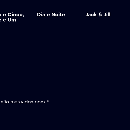
e e Cinco,
Dia e Noite
Jack & Jill
e e Um
s são marcados com
*