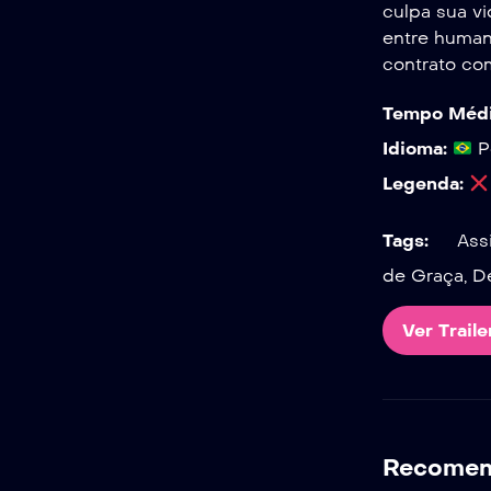
culpa sua v
entre humano
contrato com
Tempo Médi
Idioma:
P
Legenda:
Tags:
Assi
de Graça, D
Ver Traile
Recomend