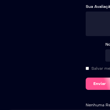
Sua Avaliaç
N
Salvar m
Nenhuma Rev