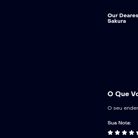
Dia e Noite
Jack & Jill
Our Deares
Sakura
O Que Vo
O seu ender
Sua Nota: