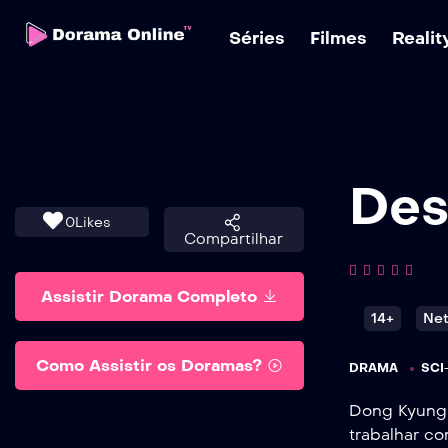
Séries
Filmes
Reali
Des
0
Likes
Compartilhar
Assistir Dorama Completo
14+
Net
Como Assistir os Doramas?
DRAMA
SCI
Dong Kyung 
trabalhar co