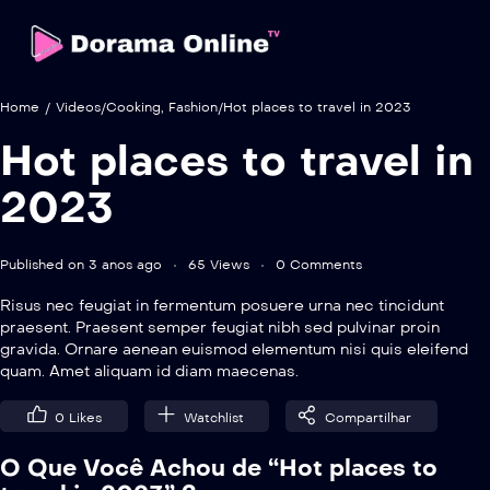
Home
/
Videos
/
Cooking
,
Fashion
/
Hot places to travel in 2023
Hot places to travel in
2023
Published on 3 anos ago
65 Views
0 Comments
Risus nec feugiat in fermentum posuere urna nec tincidunt
praesent. Praesent semper feugiat nibh sed pulvinar proin
gravida. Ornare aenean euismod elementum nisi quis eleifend
quam. Amet aliquam id diam maecenas.
0
Likes
Watchlist
Compartilhar
O Que Você Achou de “Hot places to