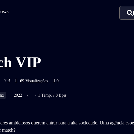
hows
ch VIP
7.3
69 Visualizações
0
lix
2022
1 Temp. / 8 Epis.
es ambiciosos querem entrar para a alta sociedade. Uma agência espec
r match?