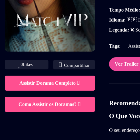
Tempo Médio:
Idioma:
🇧🇷 P
Legenda:
❌ Se
Tags:
Assist
Ver Trailer
0
Likes
Compartilhar
Assistir Dorama Completo
Recomendad
Como Assistir os Doramas?
O Que Voc
O seu endereço 